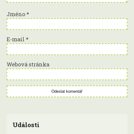
Jméno
*
E-mail
*
Webová stránka
Události