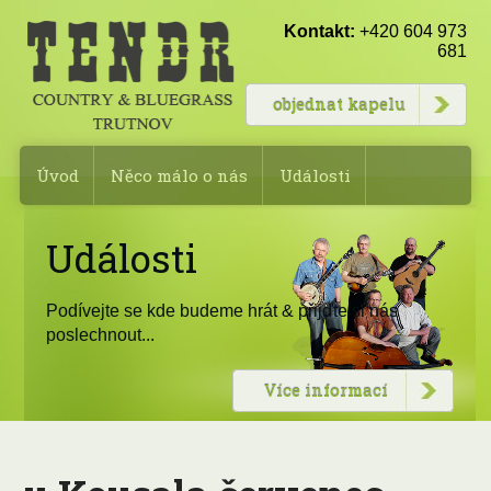
Kontakt:
+420 604 973
681
objednat kapelu
Úvod
Něco málo o nás
Události
Fotogalerie
Rezervace kapely
Události
Složení kapely
Kontakty
Podívejte se kde budeme hrát & přijďte si nás
poslechnout...
Více informací