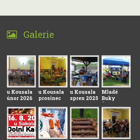
Galerie
u Kousala
u Kousala
u Kousala
Mladé
únor 2026
prosinec
spren 2025
Buky
2025
Červenec
2025