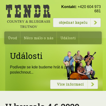
Kontakt:
+420 604 973
681
objednat kapelu
Úvod
Něco málo o nás
Události
Fotogalerie
Rezervace kapely
Události
Složení kapely
Kontakty
Podívejte se kde budeme hrát & přijďte si nás
poslechnout...
Více informací