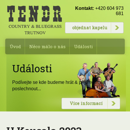
Kontakt:
+420 604 973
681
objednat kapelu
Úvod
Něco málo o nás
Události
Fotogalerie
Rezervace kapely
Události
Složení kapely
Kontakty
Podívejte se kde budeme hrát & přijďte si nás
poslechnout...
Více informací