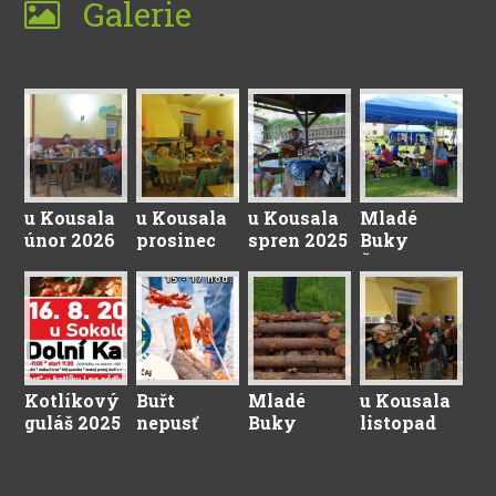
Galerie
u Kousala
u Kousala
u Kousala
Mladé
únor 2026
prosinec
spren 2025
Buky
2025
Červenec
2025
Kotlíkový
Buřt
Mladé
u Kousala
guláš 2025
nepusť
Buky
listopad
2025
Duben
2024
2025