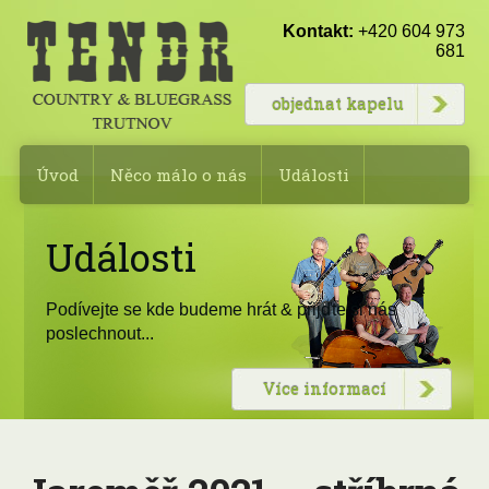
Kontakt:
+420 604 973
681
objednat kapelu
Úvod
Něco málo o nás
Události
Fotogalerie
Rezervace kapely
Události
Složení kapely
Kontakty
Podívejte se kde budeme hrát & přijďte si nás
poslechnout...
Více informací