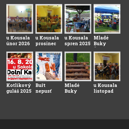
u Kousala
u Kousala
u Kousala
Mladé
únor 2026
prosinec
spren 2025
Buky
2025
Červenec
2025
Kotlíkový
Buřt
Mladé
u Kousala
guláš 2025
nepusť
Buky
listopad
2025
Duben
2024
2025