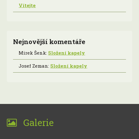
Vítejte
Nejnovější komentáře
Mirek Šenk
:
Složení kapely
Josef Zeman
:
Složení kapely
Galerie