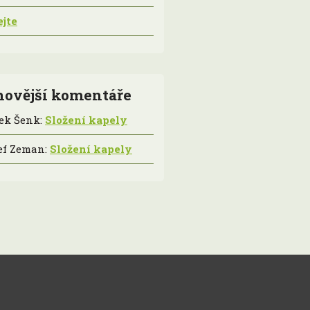
ejte
novější komentáře
ek Šenk
:
Složení kapely
ef Zeman
:
Složení kapely