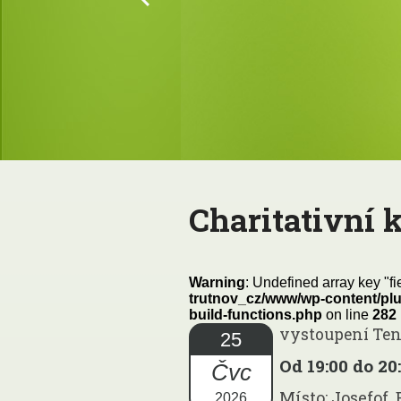
Charitativní 
Warning
: Undefined array key "fi
trutnov_cz/www/wp-content/plu
build-functions.php
on line
282
vystoupení Ten
25
Od 19:00 do 20
Čvc
Místo: Josefof, 
2026