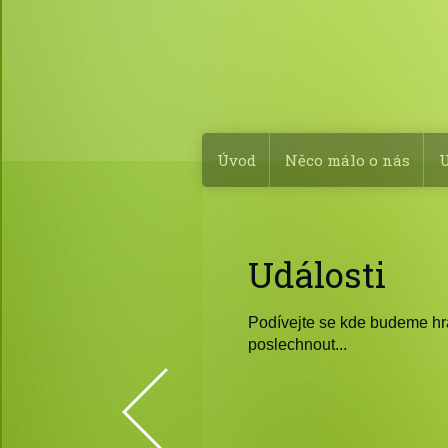
Úvod
Něco málo o nás
U
Události
Podívejte se kde budeme hrát
poslechnout...