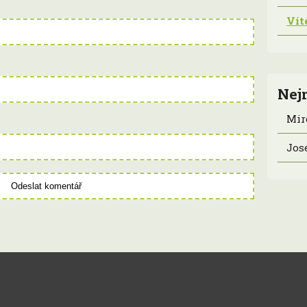
Vít
Nej
Mir
Jos