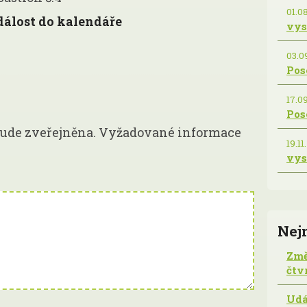
01.08
dálost do kalendáře
vys
03.09
Pos
17.09
Pos
ude zveřejněna.
Vyžadované informace
19.11.
vys
Nej
Změ
čtv
Udá