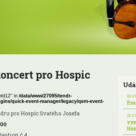
koncert pro Hospic
Udá
eld12" in
/data/www/27095/tendr-
23.07
gins/quick-event-manager/legacy/qem-event-
Pos
dru pro Hospic Svatého Josefa
25.07
vys
:00
Hos
Bastion č.4