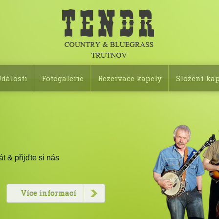
dálosti
Fotogalerie
Rezervace kapely
Složení ka
 & přijďte si nás
Více informací