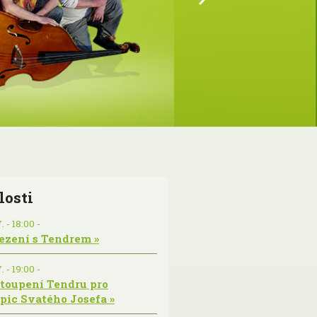
losti
. - 18:00 -
ezení s Tendrem »
. - 19:00 -
toupení Tendru pro
pic Svatého Josefa »