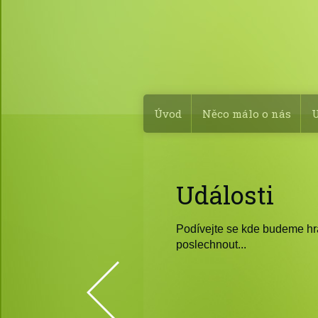
Úvod
Něco málo o nás
U
Události
Podívejte se kde budeme hrát
poslechnout...