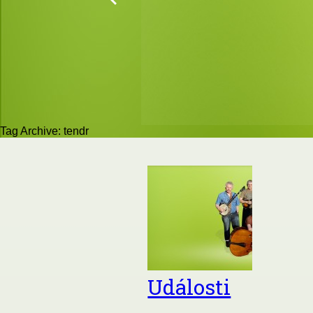
Tag Archive: tendr
Události