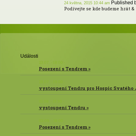
Published 
24 května, 2015 10:44 am
Podívejte se kde budeme hrát & 
Události
23.07. - 18:00 -
Posezení s Tendrem »
25.07. - 19:00 -
vystoupení Tendru pro Hospic Svatého J
01.08. - 15:30 -
vystoupení Tendru »
03.09. - 18:00 -
Posezení s Tendrem »