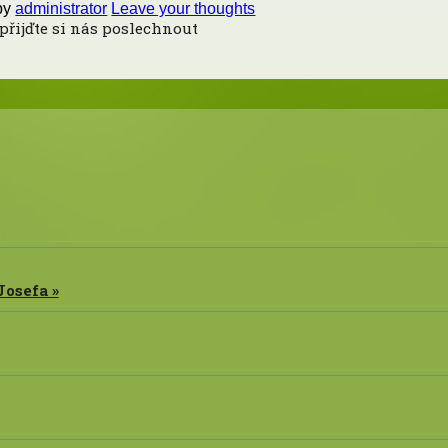
by
administrator
Leave your thoughts
přijďte si nás poslechnout
osefa »