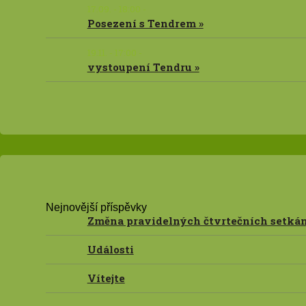
17.09. - 18:00 -
Posezení s Tendrem »
19.11. - 17:00 -
vystoupení Tendru »
Nejnovější příspěvky
Změna pravidelných čtvrtečních setkán
Události
Vítejte