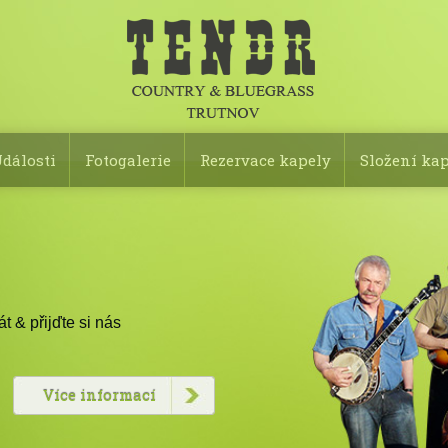
dálosti
Fotogalerie
Rezervace kapely
Složení ka
 & přijďte si nás
Více informací